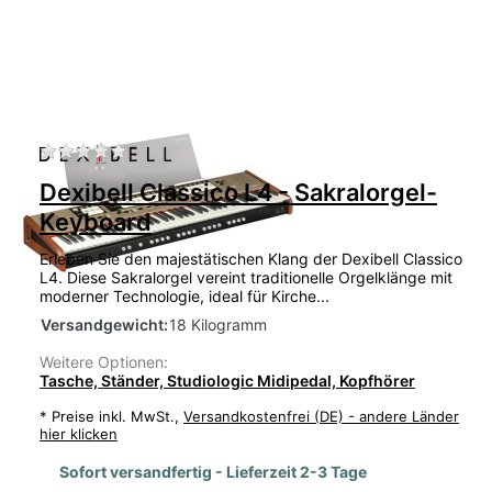
Zu diesem Produkt liegen noch keine Bewertu
Dexibell Classico L4 - Sakralorgel-
Keyboard
Erleben Sie den majestätischen Klang der Dexibell Classico
L4. Diese Sakralorgel vereint traditionelle Orgelklänge mit
moderner Technologie, ideal für Kirche...
Versandgewicht:
18 Kilogramm
Weitere Optionen:
Tasche, Ständer, Studiologic Midipedal, Kopfhörer
*
Preise inkl. MwSt.,
Versandkostenfrei (DE) - andere Länder
hier klicken
Sofort versandfertig - Lieferzeit 2-3 Tage