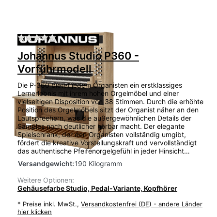
Zu diesem Produkt liegen noch keine Bewertu
Johannus Studio P360 -
Vorführmodell
Die P-360 bietet jedem Organisten ein erstklassiges
Lernerlebnis mit ihrem hohen Orgelmöbel und einer
vielseitigen Disposition von 38 Stimmen. Durch die erhöhte
Position des Orgelmöbels sitzt der Organist näher an den
Lautsprechern, was die außergewöhnlichen Details der
Samples noch deutlicher hörbar macht. Der elegante
Spielschrank, der den Organisten vollständig umgibt,
fördert die kreative Vorstellungskraft und vervollständigt
das authentische Pfeifenorgelgefühl in jeder Hinsicht…
Versandgewicht:
190 Kilogramm
Weitere Optionen:
Gehäusefarbe Studio, Pedal-Variante, Kopfhörer
*
Preise inkl. MwSt.,
Versandkostenfrei (DE) - andere Länder
hier klicken