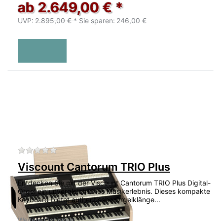
ab 2.649,00 € *
UVP:
2.895,00 € *
Sie sparen:
246,00 €
Zu diesem Produkt liegen noch keine Bewertu
Viscount Cantorum TRIO Plus
Entdecken Sie mit der Viscount Cantorum TRIO Plus Digital-
Orgel ein unvergleichliches Musikerlebnis. Dieses kompakte
Keyboard bietet authentische Orgelklänge...
Weitere Optionen: