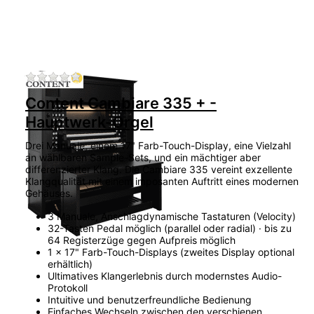
Zu diesem Produkt liegen noch keine Bewertu
Content Cambiare 335 + -
Hauptwerk-Orgel
Drei Manuale, einem 17" Farb-Touch-Display, eine Vielzahl
an wählbaren Sample-Sets, und ein mächtiger aber
differenzierter Klang. Die Cambiare 335 vereint exzellente
Klangqualität mit einem imposanten Auftritt eines modernen
Gehäuses.
3 Manuale, Anschlagdynamische Tastaturen (Velocity)
32-Tasten Pedal möglich (parallel oder radial) · bis zu
64 Registerzüge gegen Aufpreis möglich
1 x 17" Farb-Touch-Displays (zweites Display optional
erhältlich)
Ultimatives Klangerlebnis durch modernstes Audio-
Protokoll
Intuitive und benutzerfreundliche Bedienung
Einfaches Wechseln zwischen den verschienen