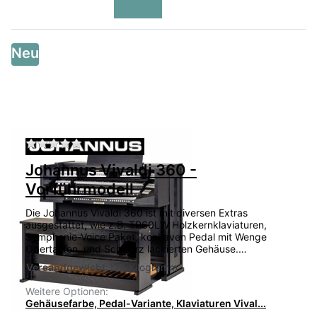
Neu
Zu diesem Produkt liegen noch keine Bewertu
Johannus Vivaldi 360 -
Vorführmodell
Die Johannus Vivaldi 360 ist mit diversen Extras
ausgestattet, wie z.B. TP60LW Holzkernklaviaturen,
Symphonie-Voice Paket, konkaven Pedal mit Wenge
Obertasten, und Schwarz lackierten Gehäuse.…
Versandgewicht:
175 Kilogramm
Weitere Optionen:
Gehäusefarbe, Pedal-Variante, Klaviaturen Vival...