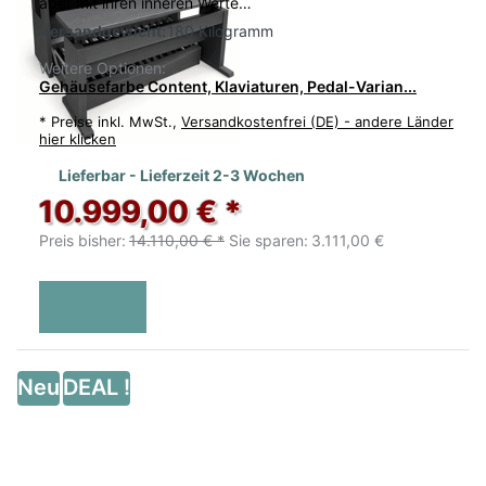
aber mit ihren inneren Werte…
Versandgewicht:
180 Kilogramm
Weitere Optionen:
Gehäusefarbe Content, Klaviaturen, Pedal-Varian...
*
Preise inkl. MwSt.,
Versandkostenfrei (DE) - andere Länder
hier klicken
Lieferbar - Lieferzeit 2-3 Wochen
10.999,00 € *
Preis bisher:
14.110,00 € *
Sie sparen:
3.111,00 €
Neu
DEAL !