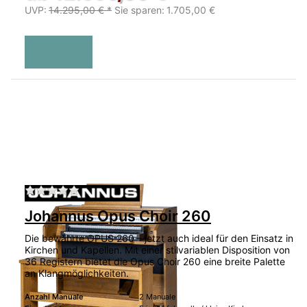
UVP:
14.295,00 € *
Sie sparen:
1.705,00 €
Zu diesem Produkt liegen noch keine Bewertu
Johannus Opus Choir 260
Die bewährte OPUS 260 – jetzt auch ideal für den Einsatz in
Kirchen und Kapellen. Mit einer stilvariablen Disposition von
36 Registern bietet die Opus Choir 260 eine breite Palette
an Klangmöglichkeiten.
Anzahl Manuale
2 Manuale