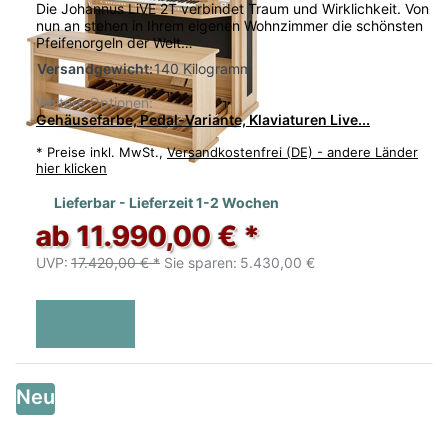
Die Johannus LiVE 2T verbindet Traum und Wirklichkeit. Von
nun an stehen in Ihrem eigenen Wohnzimmer die schönsten
Pfeifenorgeln der Welt…
Versandgewicht:
140 Kilogramm
Weitere Optionen:
Gehäusefarbe, Pedal-Variante, Klaviaturen Live...
*
Preise inkl. MwSt.,
Versandkostenfrei (DE) - andere Länder
hier klicken
Lieferbar - Lieferzeit 1-2 Wochen
ab 11.990,00 € *
UVP:
17.420,00 € *
Sie sparen:
5.430,00 €
Neu