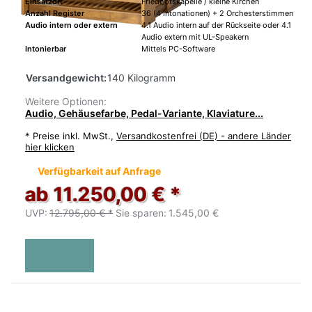
Einsatzort
Friedhofskapelle / kleine Kirchen
Anzahl Register
36 (4 Intonationen) + 2 Orchesterstimmen
Audio intern oder extern
4.1 Audio intern auf der Rückseite oder 4.1
Audio extern mit UL-Speakern
Intonierbar
Mittels PC-Software
Versandgewicht:
140 Kilogramm
Weitere Optionen:
Audio, Gehäusefarbe, Pedal-Variante, Klaviature...
*
Preise inkl. MwSt.,
Versandkostenfrei (DE) - andere Länder
hier klicken
Verfügbarkeit auf Anfrage
ab 11.250,00 € *
UVP:
12.795,00 € *
Sie sparen:
1.545,00 €