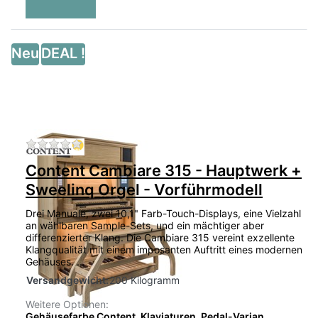
Neu
DEAL !
Zu diesem Produkt liegen noch keine Bewertu
Content Cambiare 315 - Hauptwerk +
Sweelinq Orgel - Vorführmodell
Drei Manuale, zwei 10,1" Farb-Touch-Displays, eine Vielzahl
an wählbaren Sample-Sets, und ein mächtiger aber
differenzierter Klang. Die Cambiare 315 vereint exzellente
Klangqualität mit einem imposanten Auftritt eines modernen
Gehäuses. …
Versandgewicht:
200 Kilogramm
Weitere Optionen:
Gehäusefarbe Content, Klaviaturen, Pedal-Varian...