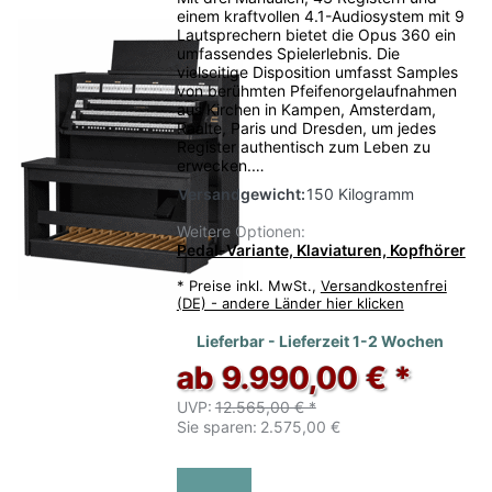
einem kraftvollen 4.1-Audiosystem mit 9
Lautsprechern bietet die Opus 360 ein
umfassendes Spielerlebnis. Die
vielseitige Disposition umfasst Samples
von berühmten Pfeifenorgelaufnahmen
aus Kirchen in Kampen, Amsterdam,
Raalte, Paris und Dresden, um jedes
Register authentisch zum Leben zu
erwecken.…
Versandgewicht:
150 Kilogramm
Weitere Optionen:
Pedal-Variante, Klaviaturen, Kopfhörer
*
Preise inkl. MwSt.,
Versandkostenfrei
(DE) - andere Länder hier klicken
Lieferbar - Lieferzeit 1-2 Wochen
ab 9.990,00 € *
UVP:
12.565,00 € *
Sie sparen:
2.575,00 €