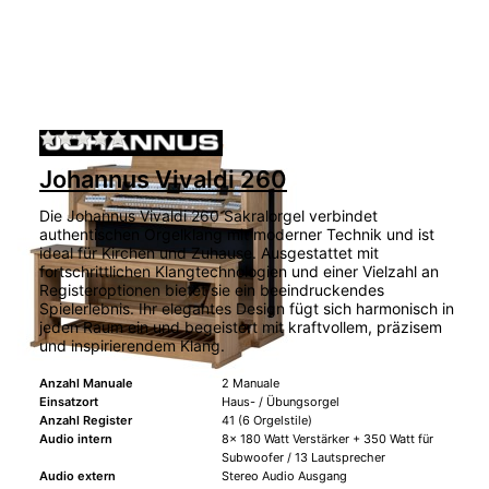
Zu diesem Produkt liegen noch keine Bewertu
Johannus Vivaldi 260
Die Johannus Vivaldi 260 Sakralorgel verbindet
authentischen Orgelklang mit moderner Technik und ist
ideal für Kirchen und Zuhause. Ausgestattet mit
fortschrittlichen Klangtechnologien und einer Vielzahl an
Registeroptionen bietet sie ein beeindruckendes
Spielerlebnis. Ihr elegantes Design fügt sich harmonisch in
jeden Raum ein und begeistert mit kraftvollem, präzisem
und inspirierendem Klang.
Anzahl Manuale
2 Manuale
Einsatzort
Haus- / Übungsorgel
Anzahl Register
41 (6 Orgelstile)
Audio intern
8x 180 Watt Verstärker + 350 Watt für
Subwoofer / 13 Lautsprecher
Audio extern
Stereo Audio Ausgang