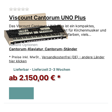
Zu diesem Produkt liegen noch keine Bewertu
Viscount Cantorum UNO Plus
Das Viscount Cantorum UNO Plus ist ein kompaktes,
tragbares Digital-Keyboard, perfekt für Kirchenmusiker und
Organisten. Mit authentischen Klangfarben, viels...
Weitere Optionen:
Cantorum-Klaviatur, Cantorum-Ständer
*
Preise inkl. MwSt.,
Versandkostenfrei (DE) - andere Länder
hier klicken
Lieferbar - Lieferzeit 2-3 Wochen
ab 2.150,00 € *