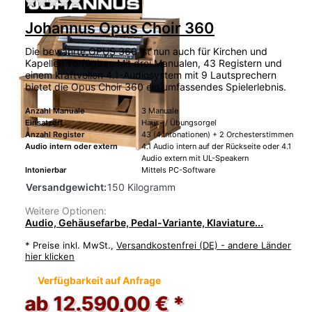
Zu diesem Produkt liegen noch keine Bewertu
Johannus Opus Choir 360
Die bewährte OPUS 360 ist nun auch für Kirchen und
Kapellen verfügbar. Mit drei Manualen, 43 Registern und
einem kraftvollen 4.1-Audiosystem mit 9 Lautsprechern
bietet die Opus Choir 360 ein umfassendes Spielerlebnis.
Anzahl Manuale
3 Manuale
Einsatzort
Haus- / Übungsorgel
Anzahl Register
43 (4 Intonationen) + 2 Orchesterstimmen
Audio intern oder extern
4.1 Audio intern auf der Rückseite oder 4.1
Audio extern mit UL-Speakern
Intonierbar
Mittels PC-Software
Versandgewicht:
150 Kilogramm
Weitere Optionen:
Audio, Gehäusefarbe, Pedal-Variante, Klaviature...
*
Preise inkl. MwSt.,
Versandkostenfrei (DE) - andere Länder
hier klicken
Verfügbarkeit auf Anfrage
ab 12.590,00 € *