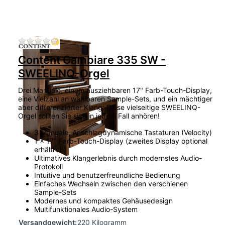
Zu diesem Produkt liegen noch keine Bewertu
Content Cambiare 335 SW -
SWEELINQ-Orgel
Drei Manuale, einem ausziehbaren 17" Farb-Touch-Display,
eine Vielzahl an wählbaren Sample-Sets, und ein mächtiger
aber differenzierter Klang: Diese vielseitige SWEELINQ-
Orgel sollten Sie sich in jedem Fall anhören!
3 Manuale, Anschlagdynamische Tastaturen (Velocity)
1 x 17" Farb-Touch-Display (zweites Display optional
erhältlich)
Ultimatives Klangerlebnis durch modernstes Audio-
Protokoll
Intuitive und benutzerfreundliche Bedienung
Einfaches Wechseln zwischen den verschienen
Sample-Sets
Modernes und kompaktes Gehäusedesign
Multifunktionales Audio-System
Versandgewicht:
220 Kilogramm