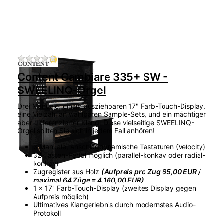
Zu diesem Produkt liegen noch keine Bewertu
Content Cambiare 335+ SW -
SWEELINQ-Orgel
Drei Manuale, einem ausziehbaren 17" Farb-Touch-Display,
eine Vielzahl an wählbaren Sample-Sets, und ein mächtiger
aber differenzierter Klang: Diese vielseitige SWEELINQ-
Orgel sollten Sie sich in jedem Fall anhören!
3 Manuale, Anschlagdynamische Tastaturen (Velocity)
32-Tasten-Pedal möglich (parallel-konkav oder radial-
konkav)
Zugregister aus Holz
(Aufpreis pro Zug 65,00 EUR /
maximal 64 Züge = 4.160,00 EUR)
1 x 17" Farb-Touch-Display (zweites Display gegen
Aufpreis möglich)
Ultimatives Klangerlebnis durch modernstes Audio-
Protokoll