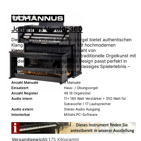
Zu diesem Produkt liegen noch keine Bewertu
Johannus Vivaldi 360
Die Johannus Vivaldi 360 Sakralorgel bietet authentischen
Klang für Kirchen und Zuhause. Mit hochmodernen
Klangtechnologien und einer Vielzahl von
Registermöglichkeiten vereint sie traditionelle Orgelkunst mit
moderner Technik. Ihr elegantes Design passt perfekt in
jeden Raum und sorgt für ein erstklassiges Spielerlebnis –
kraftvoll, präzise und inspirierend.
Anzahl Manuale
3 Manuale
Einsatzort
Haus- / Übungsorgel
Anzahl Register
49 (6 Orgelstile)
Audio intern
11x 180 Watt Verstärker + 350 Watt für
Subwoofer / 17 Lautsprecher
Audio extern
Stereo Audio Ausgang
Intonierbar
Mittels PC-Software
Versandgewicht:
175 Kilogramm