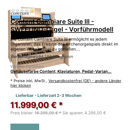
Zu diesem Produkt liegen noch keine Bewertu
Content Cambiare Suite III -
SWEELINQ-Orgel - Vorführmodell
Die Content Cambiare Suite III ermöglicht es jedem
Organisten, das Erlebnis des Kirchenorgelspiels direkt im
eigenen Wohnzimmer zu genießen.…
Versandgewicht:
180 Kilogramm
Weitere Optionen:
Gehäusefarbe Content, Klaviaturen, Pedal-Varian...
*
Preise inkl. MwSt.,
Versandkostenfrei (DE) - andere Länder
hier klicken
Lieferbar - Lieferzeit 2-3 Wochen
11.999,00 € *
Preis bisher:
16.295,00 € *
Sie sparen:
4.296,00 €