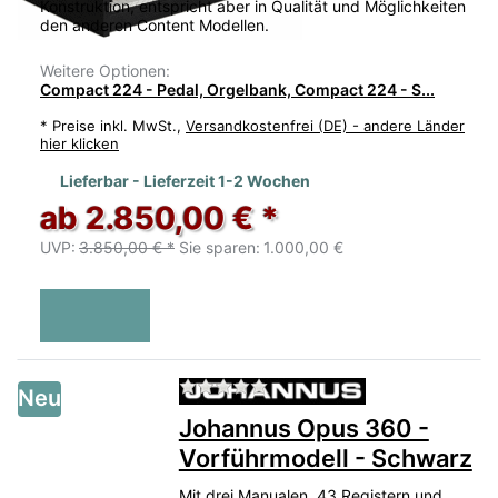
Konstruktion, entspricht aber in Qualität und Möglichkeiten
den anderen Content Modellen.
Weitere Optionen:
Compact 224 - Pedal, Orgelbank, Compact 224 - S...
*
Preise inkl. MwSt.,
Versandkostenfrei (DE) - andere Länder
hier klicken
Lieferbar - Lieferzeit 1-2 Wochen
ab 2.850,00 € *
UVP:
3.850,00 € *
Sie sparen:
1.000,00 €
Zu diesem Produkt liegen no
Neu
Johannus Opus 360 -
Vorführmodell - Schwarz
Mit drei Manualen, 43 Registern und