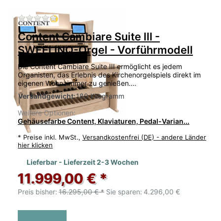
Zu diesem Produkt liegen noch keine Bewertu
Content Cambiare Suite III -
SWEELINQ-Orgel - Vorführmodell
Die Content Cambiare Suite III ermöglicht es jedem
Organisten, das Erlebnis des Kirchenorgelspiels direkt im
eigenen Wohnzimmer zu genießen.…
Versandgewicht:
180 Kilogramm
Weitere Optionen:
Gehäusefarbe Content, Klaviaturen, Pedal-Varian...
*
Preise inkl. MwSt.,
Versandkostenfrei (DE) - andere Länder
hier klicken
Lieferbar - Lieferzeit 2-3 Wochen
11.999,00 € *
Preis bisher:
16.295,00 € *
Sie sparen:
4.296,00 €