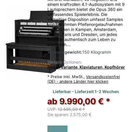
einem kraftvollen 4.1-Audiosystem mit 9
Lautsprechern bietet die Opus 360 ein
umfassendes Spielerlebnis. Die
vielseitige Disposition umfasst Samples
von berühmten Pfeifenorgelaufnahmen
aus Kirchen in Kampen, Amsterdam,
Raalte, Paris und Dresden, um jedes
Register authentisch zum Leben zu
erwecken.…
Versandgewicht:
150 Kilogramm
Weitere Optionen:
Pedal-Variante, Klaviaturen, Kopfhörer
*
Preise inkl. MwSt.,
Versandkostenfrei
(DE) - andere Länder hier klicken
Lieferbar - Lieferzeit 1-2 Wochen
ab 9.990,00 € *
UVP:
12.565,00 € *
Sie sparen:
2.575,00 €