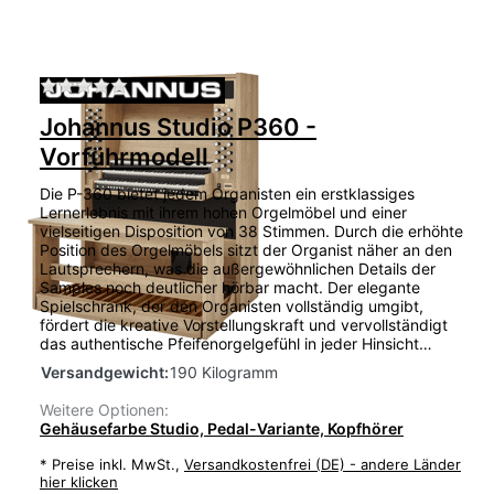
Zu diesem Produkt liegen noch keine Bewertu
Johannus Studio P360 -
Vorführmodell
Die P-360 bietet jedem Organisten ein erstklassiges
Lernerlebnis mit ihrem hohen Orgelmöbel und einer
vielseitigen Disposition von 38 Stimmen. Durch die erhöhte
Position des Orgelmöbels sitzt der Organist näher an den
Lautsprechern, was die außergewöhnlichen Details der
Samples noch deutlicher hörbar macht. Der elegante
Spielschrank, der den Organisten vollständig umgibt,
fördert die kreative Vorstellungskraft und vervollständigt
das authentische Pfeifenorgelgefühl in jeder Hinsicht…
Versandgewicht:
190 Kilogramm
Weitere Optionen:
Gehäusefarbe Studio, Pedal-Variante, Kopfhörer
*
Preise inkl. MwSt.,
Versandkostenfrei (DE) - andere Länder
hier klicken