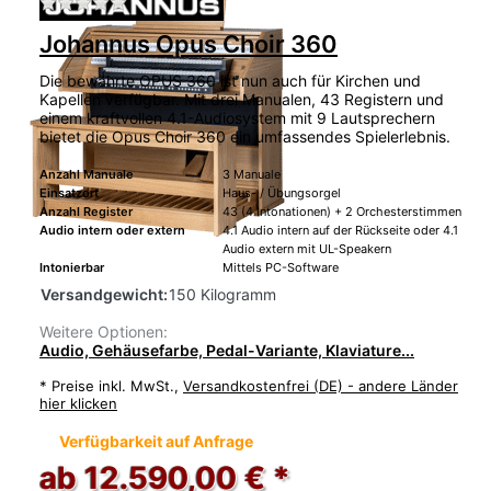
Zu diesem Produkt liegen noch keine Bewertu
Johannus Opus Choir 360
Die bewährte OPUS 360 ist nun auch für Kirchen und
Kapellen verfügbar. Mit drei Manualen, 43 Registern und
einem kraftvollen 4.1-Audiosystem mit 9 Lautsprechern
bietet die Opus Choir 360 ein umfassendes Spielerlebnis.
Anzahl Manuale
3 Manuale
Einsatzort
Haus- / Übungsorgel
Anzahl Register
43 (4 Intonationen) + 2 Orchesterstimmen
Audio intern oder extern
4.1 Audio intern auf der Rückseite oder 4.1
Audio extern mit UL-Speakern
Intonierbar
Mittels PC-Software
Versandgewicht:
150 Kilogramm
Weitere Optionen:
Audio, Gehäusefarbe, Pedal-Variante, Klaviature...
*
Preise inkl. MwSt.,
Versandkostenfrei (DE) - andere Länder
hier klicken
Verfügbarkeit auf Anfrage
ab 12.590,00 € *