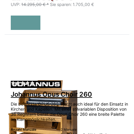
UVP:
14.295,00 € *
Sie sparen:
1.705,00 €
Zu diesem Produkt liegen noch keine Bewertu
Johannus Opus Choir 260
Die bewährte OPUS 260 – jetzt auch ideal für den Einsatz in
Kirchen und Kapellen. Mit einer stilvariablen Disposition von
36 Registern bietet die Opus Choir 260 eine breite Palette
an Klangmöglichkeiten.
Anzahl Manuale
2 Manuale