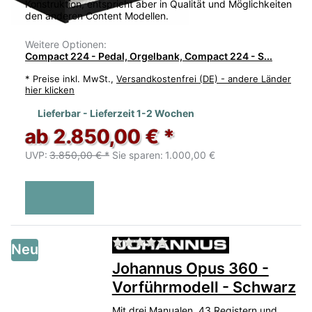
Konstruktion, entspricht aber in Qualität und Möglichkeiten
den anderen Content Modellen.
Weitere Optionen:
Compact 224 - Pedal, Orgelbank, Compact 224 - S...
*
Preise inkl. MwSt.,
Versandkostenfrei (DE) - andere Länder
hier klicken
Lieferbar - Lieferzeit 1-2 Wochen
ab 2.850,00 € *
UVP:
3.850,00 € *
Sie sparen:
1.000,00 €
Zu diesem Produkt liegen no
Neu
Johannus Opus 360 -
Vorführmodell - Schwarz
Mit drei Manualen, 43 Registern und