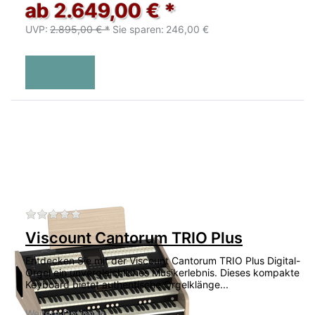
ab 2.649,00 € *
UVP:
2.895,00 € *
Sie sparen:
246,00 €
Zu diesem Produkt liegen noch keine Bewertu
Viscount Cantorum TRIO Plus
Entdecken Sie mit der Viscount Cantorum TRIO Plus Digital-
Orgel ein unvergleichliches Musikerlebnis. Dieses kompakte
Keyboard bietet authentische Orgelklänge...
Weitere Optionen: