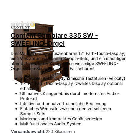
Zu diesem Produkt liegen noch keine Bewertu
Content Cambiare 335 SW -
SWEELINQ-Orgel
Drei Manuale, einem ausziehbaren 17" Farb-Touch-Display,
eine Vielzahl an wählbaren Sample-Sets, und ein mächtiger
aber differenzierter Klang: Diese vielseitige SWEELINQ-
Orgel sollten Sie sich in jedem Fall anhören!
3 Manuale, Anschlagdynamische Tastaturen (Velocity)
1 x 17" Farb-Touch-Display (zweites Display optional
erhältlich)
Ultimatives Klangerlebnis durch modernstes Audio-
Protokoll
Intuitive und benutzerfreundliche Bedienung
Einfaches Wechseln zwischen den verschienen
Sample-Sets
Modernes und kompaktes Gehäusedesign
Multifunktionales Audio-System
Versandgewicht:
220 Kilogramm