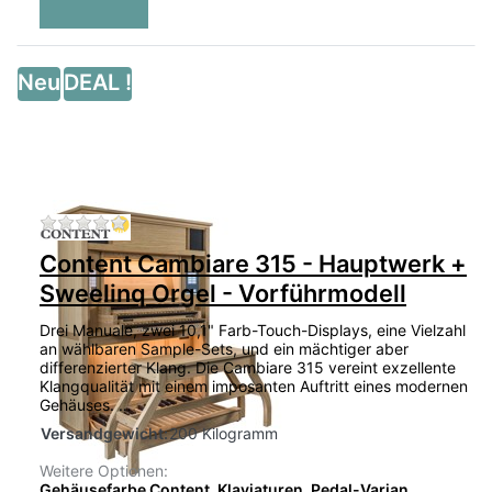
Neu
DEAL !
Zu diesem Produkt liegen noch keine Bewertu
Content Cambiare 315 - Hauptwerk +
Sweelinq Orgel - Vorführmodell
Drei Manuale, zwei 10,1" Farb-Touch-Displays, eine Vielzahl
an wählbaren Sample-Sets, und ein mächtiger aber
differenzierter Klang. Die Cambiare 315 vereint exzellente
Klangqualität mit einem imposanten Auftritt eines modernen
Gehäuses. …
Versandgewicht:
200 Kilogramm
Weitere Optionen:
Gehäusefarbe Content, Klaviaturen, Pedal-Varian...