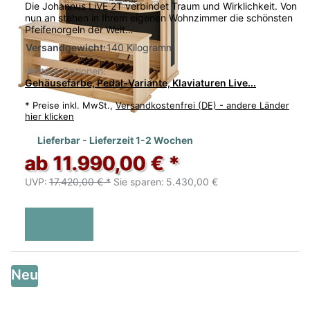
Die Johannus LiVE 2T verbindet Traum und Wirklichkeit. Von
nun an stehen in Ihrem eigenen Wohnzimmer die schönsten
Pfeifenorgeln der Welt…
Versandgewicht:
140 Kilogramm
Weitere Optionen:
Gehäusefarbe, Pedal-Variante, Klaviaturen Live...
*
Preise inkl. MwSt.,
Versandkostenfrei (DE) - andere Länder
hier klicken
Lieferbar - Lieferzeit 1-2 Wochen
ab 11.990,00 € *
UVP:
17.420,00 € *
Sie sparen:
5.430,00 €
Neu