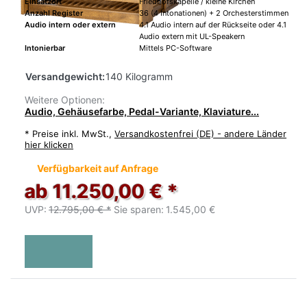
Einsatzort
Friedhofskapelle / kleine Kirchen
Anzahl Register
36 (4 Intonationen) + 2 Orchesterstimmen
Audio intern oder extern
4.1 Audio intern auf der Rückseite oder 4.1
Audio extern mit UL-Speakern
Intonierbar
Mittels PC-Software
Versandgewicht:
140 Kilogramm
Weitere Optionen:
Audio, Gehäusefarbe, Pedal-Variante, Klaviature...
*
Preise inkl. MwSt.,
Versandkostenfrei (DE) - andere Länder
hier klicken
Verfügbarkeit auf Anfrage
ab 11.250,00 € *
UVP:
12.795,00 € *
Sie sparen:
1.545,00 €