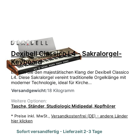
Zu diesem Produkt liegen noch keine Bewertu
Dexibell Classico L4 - Sakralorgel-
Keyboard
Erleben Sie den majestätischen Klang der Dexibell Classico
L4. Diese Sakralorgel vereint traditionelle Orgelklänge mit
moderner Technologie, ideal für Kirche...
Versandgewicht:
18 Kilogramm
Weitere Optionen:
Tasche, Ständer, Studiologic Midipedal, Kopfhörer
*
Preise inkl. MwSt.,
Versandkostenfrei (DE) - andere Länder
hier klicken
Sofort versandfertig - Lieferzeit 2-3 Tage