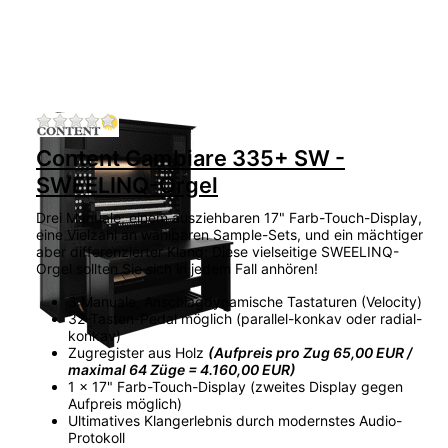
Zu diesem Produkt liegen noch keine Bewertu
Content Cambiare 335+ SW -
SWEELINQ-Orgel
Drei Manuale, einem ausziehbaren 17" Farb-Touch-Display,
eine Vielzahl an wählbaren Sample-Sets, und ein mächtiger
aber differenzierter Klang: Diese vielseitige SWEELINQ-
Orgel sollten Sie sich in jedem Fall anhören!
3 Manuale, Anschlagdynamische Tastaturen (Velocity)
32-Tasten-Pedal möglich (parallel-konkav oder radial-
konkav)
Zugregister aus Holz
(Aufpreis pro Zug 65,00 EUR /
maximal 64 Züge = 4.160,00 EUR)
1 x 17" Farb-Touch-Display (zweites Display gegen
Aufpreis möglich)
Ultimatives Klangerlebnis durch modernstes Audio-
Protokoll