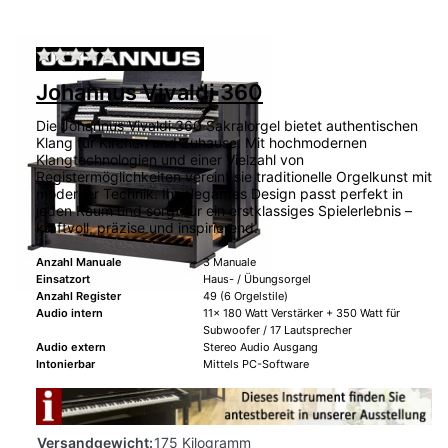
Zu diesem Produkt liegen noch keine Bewertu
Johannus Vivaldi 360
Die Johannus Vivaldi 360 Sakralorgel bietet authentischen
Klang für Kirchen und Zuhause. Mit hochmodernen
Klangtechnologien und einer Vielzahl von
Registermöglichkeiten vereint sie traditionelle Orgelkunst mit
moderner Technik. Ihr elegantes Design passt perfekt in
jeden Raum und sorgt für ein erstklassiges Spielerlebnis –
kraftvoll, präzise und inspirierend.
Anzahl Manuale
3 Manuale
Einsatzort
Haus- / Übungsorgel
Anzahl Register
49 (6 Orgelstile)
Audio intern
11x 180 Watt Verstärker + 350 Watt für
Subwoofer / 17 Lautsprecher
Audio extern
Stereo Audio Ausgang
Intonierbar
Mittels PC-Software
Versandgewicht:
175 Kilogramm