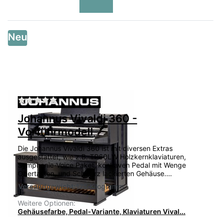
Neu
Zu diesem Produkt liegen noch keine Bewertu
Johannus Vivaldi 360 -
Vorführmodell
Die Johannus Vivaldi 360 ist mit diversen Extras
ausgestattet, wie z.B. TP60LW Holzkernklaviaturen,
Symphonie-Voice Paket, konkaven Pedal mit Wenge
Obertasten, und Schwarz lackierten Gehäuse.…
Versandgewicht:
175 Kilogramm
Weitere Optionen:
Gehäusefarbe, Pedal-Variante, Klaviaturen Vival...