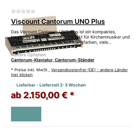
Zu diesem Produkt liegen noch keine Bewertu
Viscount Cantorum UNO Plus
Das Viscount Cantorum UNO Plus ist ein kompaktes,
tragbares Digital-Keyboard, perfekt für Kirchenmusiker und
Organisten. Mit authentischen Klangfarben, viels...
Weitere Optionen:
Cantorum-Klaviatur, Cantorum-Ständer
*
Preise inkl. MwSt.,
Versandkostenfrei (DE) - andere Länder
hier klicken
Lieferbar - Lieferzeit 2-3 Wochen
ab 2.150,00 € *