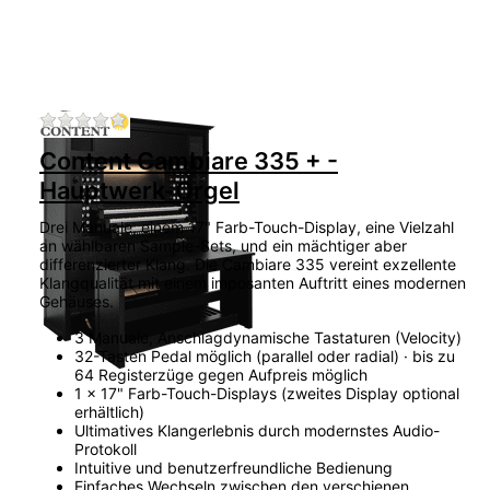
Zu diesem Produkt liegen noch keine Bewertu
Content Cambiare 335 + -
Hauptwerk-Orgel
Drei Manuale, einem 17" Farb-Touch-Display, eine Vielzahl
an wählbaren Sample-Sets, und ein mächtiger aber
differenzierter Klang. Die Cambiare 335 vereint exzellente
Klangqualität mit einem imposanten Auftritt eines modernen
Gehäuses.
3 Manuale, Anschlagdynamische Tastaturen (Velocity)
32-Tasten Pedal möglich (parallel oder radial) · bis zu
64 Registerzüge gegen Aufpreis möglich
1 x 17" Farb-Touch-Displays (zweites Display optional
erhältlich)
Ultimatives Klangerlebnis durch modernstes Audio-
Protokoll
Intuitive und benutzerfreundliche Bedienung
Einfaches Wechseln zwischen den verschienen