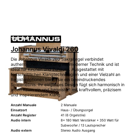
Zu diesem Produkt liegen noch keine Bewertu
Johannus Vivaldi 260
Die Johannus Vivaldi 260 Sakralorgel verbindet
authentischen Orgelklang mit moderner Technik und ist
ideal für Kirchen und Zuhause. Ausgestattet mit
fortschrittlichen Klangtechnologien und einer Vielzahl an
Registeroptionen bietet sie ein beeindruckendes
Spielerlebnis. Ihr elegantes Design fügt sich harmonisch in
jeden Raum ein und begeistert mit kraftvollem, präzisem
und inspirierendem Klang.
Anzahl Manuale
2 Manuale
Einsatzort
Haus- / Übungsorgel
Anzahl Register
41 (6 Orgelstile)
Audio intern
8x 180 Watt Verstärker + 350 Watt für
Subwoofer / 13 Lautsprecher
Audio extern
Stereo Audio Ausgang