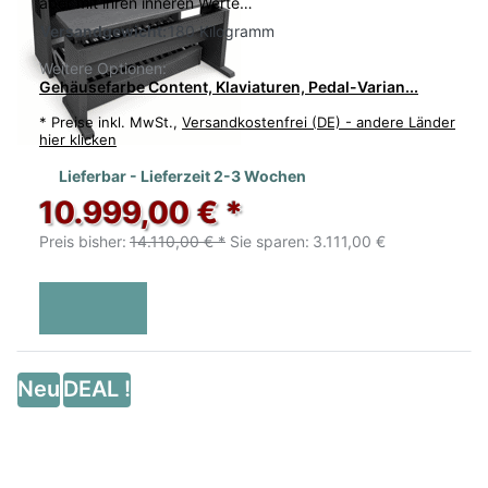
aber mit ihren inneren Werte…
Versandgewicht:
180 Kilogramm
Weitere Optionen:
Gehäusefarbe Content, Klaviaturen, Pedal-Varian...
*
Preise inkl. MwSt.,
Versandkostenfrei (DE) - andere Länder
hier klicken
Lieferbar - Lieferzeit 2-3 Wochen
10.999,00 € *
Preis bisher:
14.110,00 € *
Sie sparen:
3.111,00 €
Neu
DEAL !